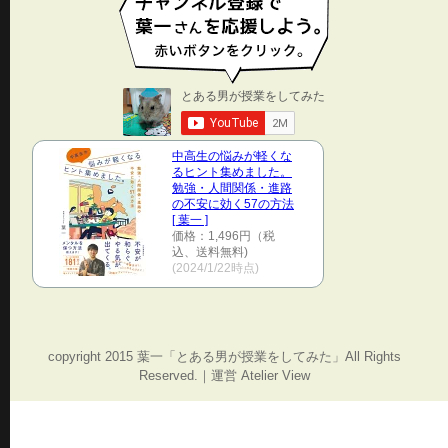
中高生の悩みが軽くな
るヒント集めました。
勉強・人間関係・進路
の不安に効く57の方法
[ 葉一 ]
価格：1,496円（税
込、送料無料)
(2024/1/22時点)
copyright 2015 葉一「とある男が授業をしてみた」All Rights
Reserved.｜運営 Atelier View