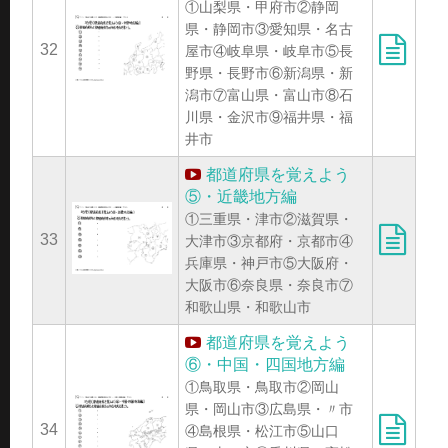
①山梨県・甲府市②静岡
県・静岡市③愛知県・名古
32
屋市④岐阜県・岐阜市⑤長
野県・長野市⑥新潟県・新
潟市⑦富山県・富山市⑧石
川県・金沢市⑨福井県・福
井市
都道府県を覚えよう
⑤・近畿地方編
①三重県・津市②滋賀県・
33
大津市③京都府・京都市④
兵庫県・神戸市⑤大阪府・
大阪市⑥奈良県・奈良市⑦
和歌山県・和歌山市
都道府県を覚えよう
⑥・中国・四国地方編
①鳥取県・鳥取市②岡山
県・岡山市③広島県・〃市
34
④島根県・松江市⑤山口