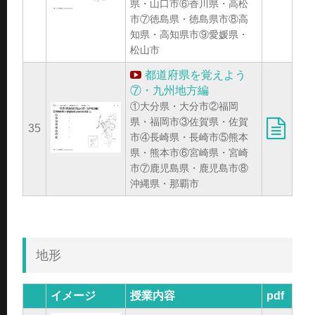
県・山口市⑥香川県・高松
市⑦徳島県・徳島県市⑧高
知県・高知県市⑨愛媛県・
松山市
都道府県を覚えよう
⑦・九州地方編
①大分県・大分市②福岡
県・福岡市③佐賀県・佐賀
35
市④長崎県・長崎市⑤熊本
県・熊本市⑥宮崎県・宮崎
市⑦鹿児島県・鹿児島市⑧
沖縄県・那覇市
地形
イメージ
授業内容
pdf