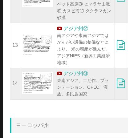
ベット高原⑧ ヒマラヤ山脈
⑨ カスピ海⑩ タクラマカン
砂漠
アジア州②
南アジアや東南アジアでは
かんがい設備の整備などに
13
より、 米の増産が進んだ。
アジアNIES（新興工業経済
地域）
アジア州③
東南アジア、二期作、プラ
14
ンテーション、OPEC、漢
族、多民族国家
ヨーロッパ州