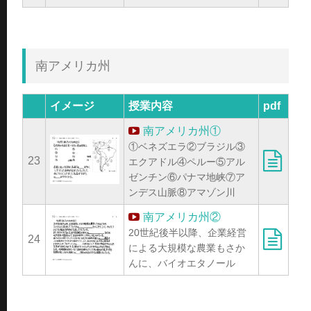
南アメリカ州
イメージ
授業内容
pdf
南アメリカ州①
①ベネズエラ②ブラジル③
23
エクアドル④ペルー⑤アル
ゼンチン⑥パナマ地峡⑦ア
ンデス山脈⑧アマゾン川
南アメリカ州②
20世紀後半以降、企業経営
24
による大規模な農業もさか
んに、バイオエタノール