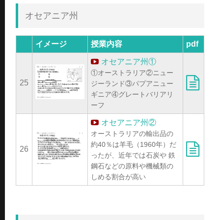
オセアニア州
イメージ
授業内容
pdf
オセアニア州①
①オーストラリア②ニュー
25
ジーランド③パプアニュー
ギニア④グレートバリアリ
ーフ
オセアニア州②
オーストラリアの輸出品の
約40％は羊毛（1960年）だ
26
ったが、近年では石炭や 鉄
鋼石などの原料や機械類の
しめる割合が高い