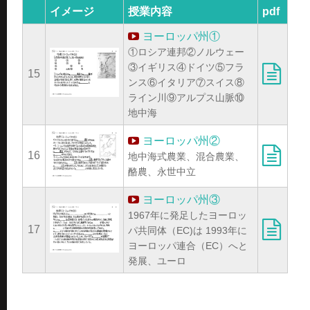
イメージ
授業内容
pdf
ヨーロッパ州①
①ロシア連邦②ノルウェー
③イギリス④ドイツ⑤フラ
15
ンス⑥イタリア⑦スイス⑧
ライン川⑨アルプス山脈⑩
地中海
ヨーロッパ州②
16
地中海式農業、混合農業、
酪農、永世中立
ヨーロッパ州③
1967年に発足したヨーロッ
17
パ共同体（EC)は 1993年に
ヨーロッパ連合（EC）へと
発展、ユーロ