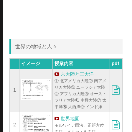
世界の地域と人々
イメージ
授業内容
pdf
六大陸と三大洋
① 北アメリカ大陸② 南アメ
リカ大陸③ ユーラシア大陸
1
④ アフリカ大陸⑤ オースト
ラリア大陸⑥ 南極大陸⑦ 太
平洋⑧ 大西洋⑨ インド洋
世界地図
2
モルワイデ図法、正距方位
図法、メルカトル図法