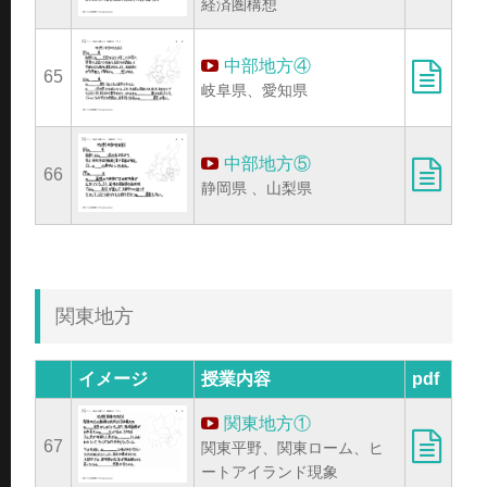
経済圏構想
中部地方④
65
岐阜県、愛知県
中部地方⑤
66
静岡県 、山梨県
関東地方
イメージ
授業内容
pdf
関東地方①
67
関東平野、関東ローム、ヒ
ートアイランド現象