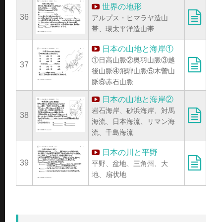
世界の地形
36
アルプス・ヒマラヤ造山
帯、環太平洋造山帯
日本の山地と海岸①
①日高山脈②奥羽山脈③越
37
後山脈④飛騨山脈⑤木曽山
脈⑥赤石山脈
日本の山地と海岸②
岩石海岸、砂浜海岸、対馬
38
海流、日本海流、リマン海
流、千島海流
日本の川と平野
39
平野、盆地、三角州、大
地、扇状地