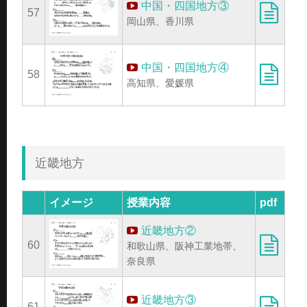
中国・四国地方③
57
岡山県、香川県
中国・四国地方④
58
高知県、愛媛県
近畿地方
イメージ
授業内容
pdf
近畿地方②
60
和歌山県、阪神工業地帯、
奈良県
近畿地方③
61