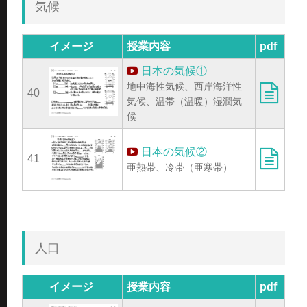
気候
イメージ
授業内容
pdf
日本の気候①
地中海性気候、西岸海洋性
40
気候、温帯（温暖）湿潤気
候
日本の気候②
41
亜熱帯、冷帯（亜寒帯）
人口
イメージ
授業内容
pdf