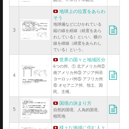
地球上の位置をあらわ
そう
地球儀などにひかれている
3
縦の線を経線（経度をあら
わしている）といい、横の
線を緯線（緯度をあらわし
ている）という。
世界の国々と地域区分
6つの州、① 北アメリカ州②
南アメリカ州③ アジア州④
4
ヨーロッパ州⑤ アフリカ州
⑥ オセアニア州、領土、国
民、主権。
国境の決まり方
5
自然的国境、人為的国境、
植民地
様々な地域に住む人々