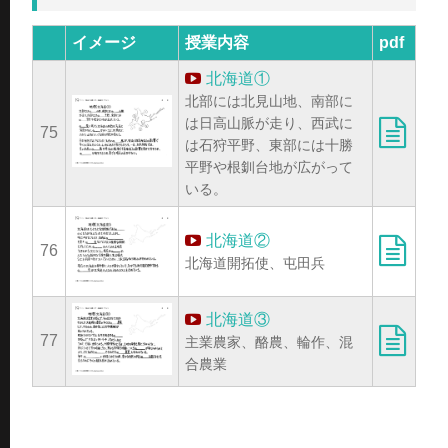
イメージ
授業内容
pdf
北海道①
北部には北見山地、南部に
は日高山脈が走り、西武に
75
は石狩平野、東部には十勝
平野や根釧台地が広がって
いる。
北海道②
76
北海道開拓使、屯田兵
北海道③
77
主業農家、酪農、輪作、混
合農業