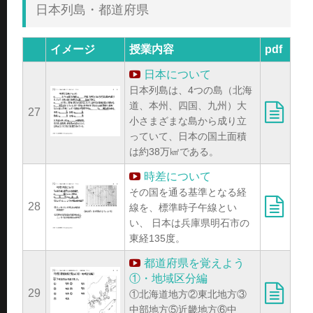
日本列島・都道府県
イメージ
授業内容
pdf
日本について
日本列島は、4つの島（北海
道、本州、四国、九州）大
27
小さまざまな島から成り立
っていて、日本の国土面積
は約38万㎢である。
時差について
その国を通る基準となる経
28
線を、標準時子午線とい
い、 日本は兵庫県明石市の
東経135度。
都道府県を覚えよう
①・地域区分編
29
①北海道地方②東北地方③
中部地方⑤近畿地方⑥中