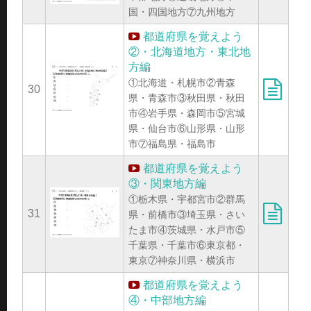
国・四国地方⑦九州地方
都道府県を覚えよう
②・北海道地方・東北地
方編
①北海道・札幌市②青森
30
県・青森市③秋田県・秋田
市④岩手県・森岡市⑤宮城
県・仙台市⑥山形県・山形
市⑦福島県・福島市
都道府県を覚えよう
③・関東地方編
①栃木県・宇都宮市②群馬
31
県・前橋市③埼玉県・さい
たま市④茨城県・水戸市⑤
千葉県・千葉市⑥東京都・
東京⑦神奈川県・横浜市
都道府県を覚えよう
④・中部地方編