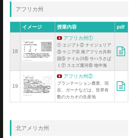
アフリカ州
イメージ
授業内容
pdf
アフリカ州①
① エジプト② ナイジェリア
18
③ ケニア④ 南アフリカ共和
国⑤ ナイル川⑥ サハラさば
く⑦ スエズ運河⑧ 地中海
アフリカ州②
プランテーション農業、現
19
在、ガーナなどは、世界有
数のカカオの生産地
北アメリカ州