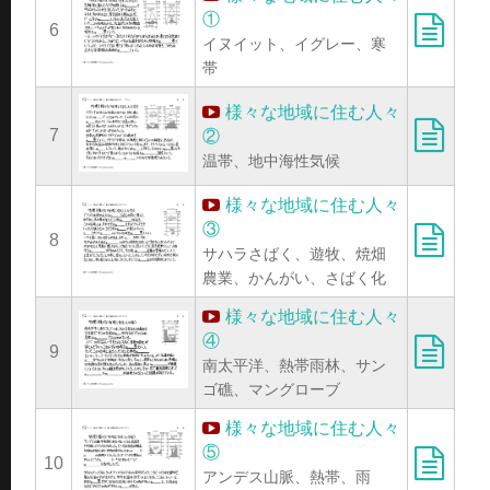
①
6
イヌイット、イグレー、寒
帯
様々な地域に住む人々
7
②
温帯、地中海性気候
様々な地域に住む人々
③
8
サハラさばく、遊牧、焼畑
農業、かんがい、さばく化
様々な地域に住む人々
④
9
南太平洋、熱帯雨林、サン
ゴ礁、マングローブ
様々な地域に住む人々
⑤
10
アンデス山脈、熱帯、雨