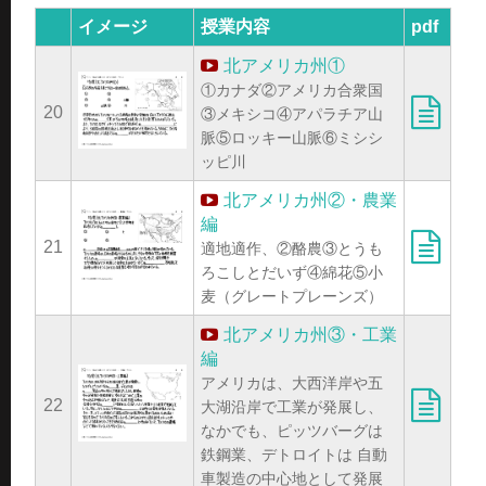
イメージ
授業内容
pdf
北アメリカ州①
①カナダ②アメリカ合衆国
20
③メキシコ④アパラチア山
脈⑤ロッキー山脈⑥ミシシ
ッピ川
北アメリカ州②・農業
編
21
適地適作、②酪農③とうも
ろこしとだいず④綿花⑤小
麦（グレートプレーンズ）
北アメリカ州③・工業
編
アメリカは、大西洋岸や五
22
大湖沿岸で工業が発展し、
なかでも、ピッツバーグは
鉄鋼業、デトロイトは 自動
車製造の中心地として発展