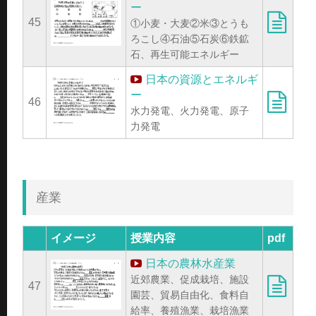
ー
45
①小麦・大麦②米③とうも
ろこし④石油⑤石炭⑥鉄鉱
石、再生可能エネルギー
日本の資源とエネルギ
ー
46
水力発電、火力発電、原子
力発電
産業
イメージ
授業内容
pdf
日本の農林水産業
近郊農業、促成栽培、施設
47
園芸、貿易自由化、食料自
給率、養殖漁業、栽培漁業