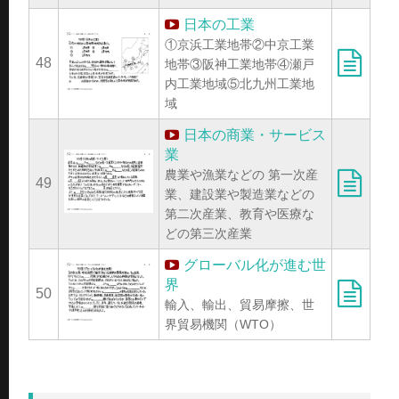
日本の工業
①京浜工業地帯②中京工業
48
地帯③阪神工業地帯④瀬戸
内工業地域⑤北九州工業地
域
日本の商業・サービス
業
農業や漁業などの 第一次産
49
業、建設業や製造業などの
第二次産業、教育や医療な
どの第三次産業
グローバル化が進む世
界
50
輸入、輸出、貿易摩擦、世
界貿易機関（WTO）